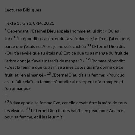
Lectures Bibliques
Texte 1 : Gn 3, 8-14, 20,21
9
Cependant, l’Eternel Dieu appela l’homme et lui dit : « Où es-
10
tu?»
Il répondit: «J’ai entendu ta voix dans le jardin et j’ai eu peur,
11
parce que j’étais nu. Alors je me suis caché.»
L’Eternel Dieu dit:
«Qui t’a révélé que tu étais nu? Est-ce que tu as mangé du fruit de
12
l’arbre dont je t’avais interdit de manger ? »
L’homme répondit:
«C’est la femme que tu as mise à mes côtés qui m’a donné de ce
13
fruit, et j’en ai mangé.»
L’Eternel Dieu dit à la femme: «Pourquoi
as-tu fait cela?» La femme répondit: «Le serpent m’a trompée et
j’en ai mangé.»
…
20
Adam appela sa femme Eve, car elle devait être la mère de tous
21
les vivants.
L’Eternel Dieu fit des habits en peau pour Adam et
pour sa femme, et il les leur mit.