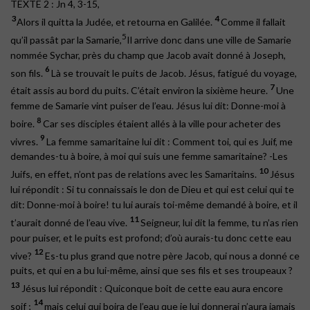
TEXTE 2 : Jn 4, 3-15,
3
4
Alors il quitta la Judée, et retourna en Galilée.
Comme il fallait
5
qu’il passât par la Samarie,
Il arrive donc dans une ville de Samarie
nommée Sychar, près du champ que Jacob avait donné à Joseph,
6
son fils.
Là se trouvait le puits de Jacob. Jésus, fatigué du voyage,
7
était assis au bord du puits. C’était environ la sixième heure.
Une
femme de Samarie vint puiser de l’eau. Jésus lui dit: Donne-moi à
8
boire.
Car ses disciples étaient allés à la ville pour acheter des
9
vivres.
La femme samaritaine lui dit : Comment toi, qui es Juif, me
demandes-tu à boire, à moi qui suis une femme samaritaine? -Les
10
Juifs, en effet, n’ont pas de relations avec les Samaritains.
Jésus
lui répondit : Si tu connaissais le don de Dieu et qui est celui qui te
dit: Donne-moi à boire! tu lui aurais toi-même demandé à boire, et il
11
t’aurait donné de l’eau vive.
Seigneur, lui dit la femme, tu n’as rien
pour puiser, et le puits est profond; d’où aurais-tu donc cette eau
12
vive?
Es-tu plus grand que notre père Jacob, qui nous a donné ce
puits, et qui en a bu lui-même, ainsi que ses fils et ses troupeaux ?
13
Jésus lui répondit : Quiconque boit de cette eau aura encore
14
soif ;
mais celui qui boira de l’eau que je lui donnerai n’aura jamais