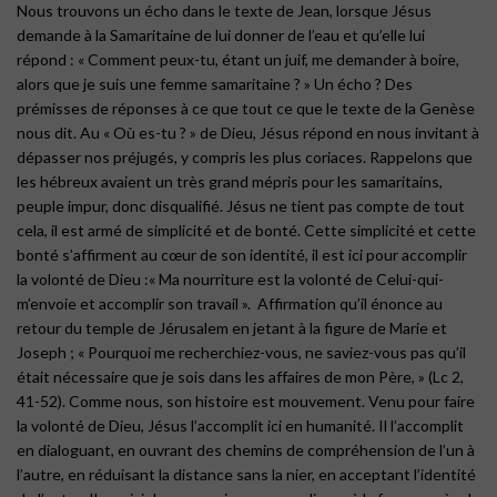
Nous trouvons un écho dans le texte de Jean, lorsque Jésus
demande à la Samaritaine de lui donner de l’eau et qu’elle lui
répond : « Comment peux-tu, étant un juif, me demander à boire,
alors que je suis une femme samaritaine ? » Un écho ? Des
prémisses de réponses à ce que tout ce que le texte de la Genèse
nous dit. Au « Où es-tu ? » de Dieu, Jésus répond en nous invitant à
dépasser nos préjugés, y compris les plus coriaces. Rappelons que
les hébreux avaient un très grand mépris pour les samaritains,
peuple impur, donc disqualifié. Jésus ne tient pas compte de tout
cela, il est armé de simplicité et de bonté. Cette simplicité et cette
bonté s’affirment au cœur de son identité, il est ici pour accomplir
la volonté de Dieu :« Ma nourriture est la volonté de Celui-qui-
m’envoie et accomplir son travail ».
Affirmation qu’il énonce au
retour du temple de Jérusalem en jetant à la figure de Marie et
Joseph ; « Pourquoi me recherchiez-vous, ne saviez-vous pas qu’il
était nécessaire que je sois dans les affaires de mon Père, » (Lc 2,
41-52). Comme nous, son histoire est mouvement. Venu pour faire
la volonté de Dieu, Jésus l’accomplit ici en humanité. Il l’accomplit
en dialoguant, en ouvrant des chemins de compréhension de l’un à
l’autre, en réduisant la distance sans la nier, en acceptant l’identité