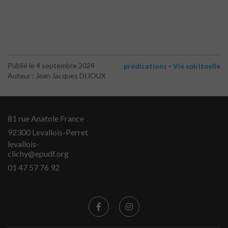
-
Publié le 4 septembre 2024
prédications
Vie spirituelle
Auteur : Jean Jacques DIJOUX
81 rue Anatole France
92300 Levallois-Perret
levallois-
clichy@epudf.org
01 47 57 76 92