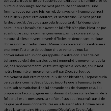
de l’autre. Il use ici de persuasion pour expliquer à la femme près du
puits que son image sociale n’est pas toute son identité : une
femme, veuve par cinq fois, en relation avec un « homme qui n’est
pas le sien », peut-être adultère, et samaritaine. Ce n’est pas un
fardeau social, c’est plus que cela. Et pourtant, il lui demande à
boire, Jésus a besoin d’elle avant de lui offrir bien plus. N’est-ce pas
aussi notre cas, ne commençons-nous pas nos conversations,
surtout si elles peuvent devenir difficiles en demandant quelque
chose à notre interlocuteur ? Même nos conversations entre amis
expriment l’attente de quelque chose venant d’eux. La
conversation est un don qui appelle un autre don. C’est de cet
échange au-delà des paroles qu’est engendré le mouvement de la
vie, ces rapprochements, cette intelligence à l’écoute, en un mot
notre humanité en mouvement agit par Dieu. Surtout ce
mouvement doit être respectueux de nos identités, il repose sur la
persuasion, comme Jésus ici, peu importe que la femme près du
puits soit samaritaine, il ne lui demande pas de changer cela, il lui
propose de l’accompagner en lui donnant à boire sur le chemin de la
foi dont il est le messager. La soif de Jésus est d’eau mais aussi de
ce que peut nous donner l’autre en le laissant être. Comme Jésus
laisse la samaritaine être et comme Dieu laisse Ève et Adam