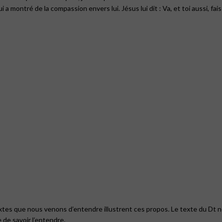
i a montré de la compassion envers lui. Jésus lui dit : Va, et toi aussi, fa
es que nous venons d’entendre illustrent ces propos. Le texte du Dt nou
e de savoir l’entendre.