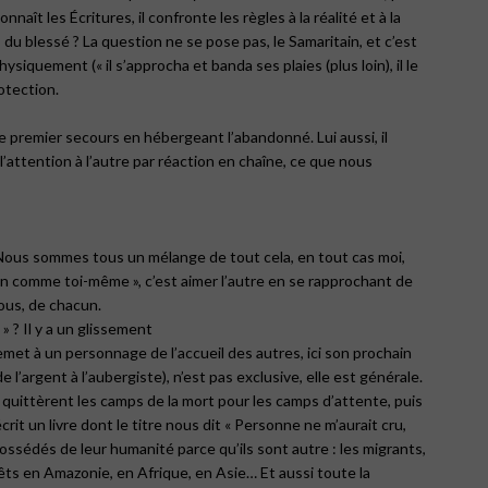
aît les Écritures, il confronte les règles à la réalité et à la
» du blessé ? La question ne se pose pas, le Samaritain, et c’est
siquement (« il s’approcha et banda ses plaies (plus loin), il le
rotection.
e le premier secours en hébergeant l’abandonné. Lui aussi, il
e l’attention à l’autre par réaction en chaîne, ce que nous
. Nous sommes tous un mélange de tout cela, en tout cas moi,
in comme toi-même », c’est aimer l’autre en se rapprochant de
tous, de chacun.
» ? Il y a un glissement
 remet à un personnage de l’accueil des autres, ici son prochain
’argent à l’aubergiste), n’est pas exclusive, elle est générale.
uittèrent les camps de la mort pour les camps d’attente, puis
crit un livre dont le titre nous dit « Personne ne m’aurait cru,
ssédés de leur humanité parce qu’ils sont autre : les migrants,
êts en Amazonie, en Afrique, en Asie… Et aussi toute la