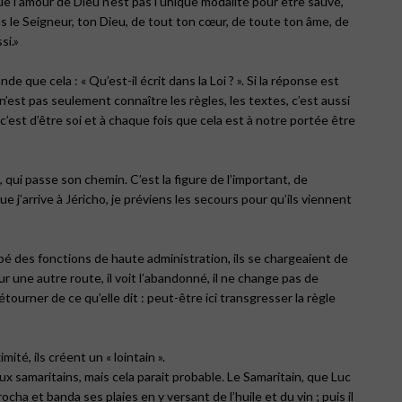
que l’amour de Dieu n’est pas l’unique modalité pour être sauvé,
ras le Seigneur, ton Dieu, de tout ton cœur, de toute ton âme, de
si.»
nde que cela : « Qu’est-il écrit dans la Loi ? ». Si la réponse est
e n’est pas seulement connaître les règles, les textes, c’est aussi
’est d’être soi et à chaque fois que cela est à notre portée être
 qui passe son chemin. C’est la figure de l’important, de
ue j’arrive à Jéricho, je préviens les secours pour qu’ils viennent
upé des fonctions de haute administration, ils se chargeaient de
ur une autre route, il voit l’abandonné, il ne change pas de
étourner de ce qu’elle dit : peut-être ici transgresser la règle
ité, ils créent un « lointain ».
ux samaritains, mais cela parait probable. Le Samaritain, que Luc
rocha et banda ses plaies en y versant de l’huile et du vin ; puis il