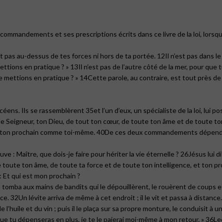
commandements et ses prescriptions écrits dans ce livre de la loi, lorsq
pas au-dessus de tes forces ni hors de ta portée. 12Il n’est pas dans le c
ttions en pratique ? » 13Il n’est pas de l’autre côté de la mer, pour que t
e mettions en pratique ? » 14Cette parole, au contraire, est tout près de
céens. Ils se rassemblèrent 35et l’un d’eux, un spécialiste de la loi, lui 
 le Seigneur, ton Dieu, de tout ton cœur, de toute ton âme et de toute t
as ton prochain comme toi-même. 40De ces deux commandements dépenden
euve : Maître, que dois-je faire pour hériter la vie éternelle ? 26Jésus lui di
e toute ton âme, de toute ta force et de toute ton intelligence, et ton p
s : Et qui est mon prochain ?
tomba aux mains de bandits qui le dépouillèrent, le rouèrent de coups et 
ce. 32Un lévite arriva de même à cet endroit ; il le vit et passa à distanc
e l’huile et du vin ; puis il le plaça sur sa propre monture, le conduisit à u
ce que tu dépenseras en plus, je te le paierai moi-même à mon retour. » 36Le