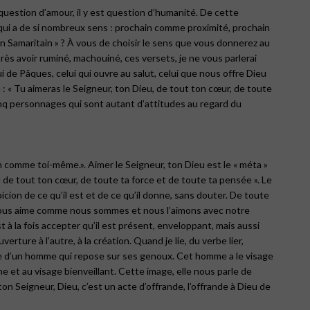
t question d’amour, il y est question d’humanité. De cette
ot qui a de si nombreux sens : prochain comme proximité, prochain
Samaritain » ? À vous de choisir le sens que vous donnerez au
après avoir ruminé, machouiné, ces versets, je ne vous parlerai
 de Pâques, celui qui ouvre au salut, celui que nous offre Dieu
e : « Tu aimeras le Seigneur, ton Dieu, de tout ton cœur, de toute
nq personnages qui sont autant d’attitudes au regard du
n comme toi-même.». Aimer le Seigneur, ton Dieu est le « méta »
« de tout ton cœur, de toute ta force et de toute ta pensée ». Le
icion de ce qu’il est et de ce qu’il donne, sans douter. De toute
ieu nous aime comme nous sommes et nous l’aimons avec notre
à la fois accepter qu’il est présent, enveloppant, mais aussi
erture à l’autre, à la création. Quand je lie, du verbe lier,
 tête d’un homme qui repose sur ses genoux. Cet homme a le visage
e et au visage bienveillant. Cette image, elle nous parle de
on Seigneur, Dieu, c’est un acte d’offrande, l’offrande à Dieu de