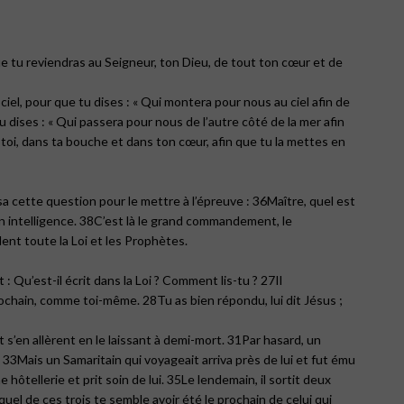
ue tu reviendras au Seigneur, ton Dieu, de tout ton cœur et de
iel, pour que tu dises : « Qui montera pour nous au ciel afin de
u dises : « Qui passera pour nous de l’autre côté de la mer afin
 toi, dans ta bouche et dans ton cœur, afin que tu la mettes en
posa cette question pour le mettre à l’épreuve : 36Maître, quel est
on intelligence. 38C’est là le grand commandement, le
t toute la Loi et les Prophètes.
t : Qu’est-il écrit dans la Loi ? Comment lis-tu ? 27Il
rochain, comme toi-même. 28Tu as bien répondu, lui dit Jésus ;
s’en allèrent en le laissant à demi-mort. 31Par hasard, un
e. 33Mais un Samaritain qui voyageait arriva près de lui et fut ému
ne hôtellerie et prit soin de lui. 35Le lendemain, il sortit deux
quel de ces trois te semble avoir été le prochain de celui qui