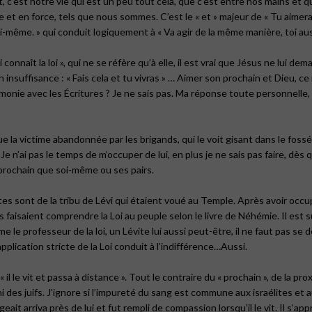
, c’est notre vie qui est un peu tout cela, que c’est entre nos mains et 
se et en force, tels que nous sommes. C’est le « et » majeur de « Tu aime
-même. » qui conduit logiquement à « Va agir de la même manière, toi aus
 connaît la loi », qui ne se réfère qu’à elle, il est vrai que Jésus ne lui dema
n insuffisance : « Fais cela et tu vivras » … Aimer son prochain et Dieu, c
monie avec les Écritures ? Je ne sais pas. Ma réponse toute personnelle, c
e la victime abandonnée par les brigands, qui le voit gisant dans le fossé,
e n’ai pas le temps de m’occuper de lui, en plus je ne sais pas faire, dès q
tre prochain que soi-même ou ses pairs.
ites sont de la tribu de Lévi qui étaient voué au Temple. Après avoir occ
 faisaient comprendre la Loi au peuple selon le livre de Néhémie. Il est s
 le professeur de la loi, un Lévite lui aussi peut-être, il ne faut pas se d
lication stricte de la Loi conduit à l’indifférence…Aussi.
 le vit et passa à distance ». Tout le contraire du « prochain », de la proxim
des juifs. J’ignore si l’impureté du sang est commune aux israélites et a
eait arriva près de lui et fut rempli de compassion lorsqu’il le vit. Il s’app