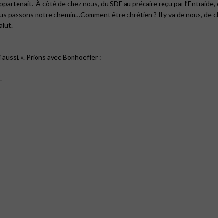
appartenait.
À côté de chez nous, du SDF au précaire reçu par l’Entraide
us passons notre chemin…Comment être chrétien ? Il y va de nous, de ch
alut.
 aussi. ». Prions avec Bonhoeffer :
.