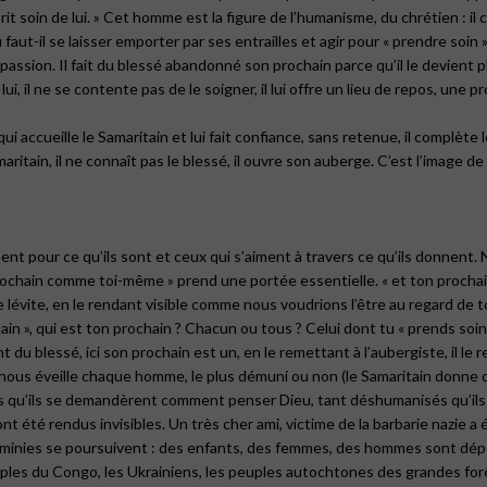
 soin de lui. » Cet homme est la figure de l’humanisme, du chrétien : il conn
faut-il se laisser emporter par ses entrailles et agir pour « prendre soin 
passion. Il fait du blessé abandonné son prochain parce qu’il le devient phy
ui, il ne se contente pas de le soigner, il lui offre un lieu de repos, une p
i qui accueille le Samaritain et lui fait confiance, sans retenue, il complèt
amaritain, il ne connaît pas le blessé, il ouvre son auberge. C’est l’image d
ment pour ce qu’ils sont et ceux qui s’aiment à travers ce qu’ils donnent
 prochain comme toi-même » prend une portée essentielle. « et ton procha
t le lévite, en le rendant visible comme nous voudrions l’être au regard de 
n », qui est ton prochain ? Chacun ou tous ? Celui dont tu « prends soin 
t du blessé, ici son prochain est un, en le remettant à l’aubergiste, il le
ous éveille chaque homme, le plus démuni ou non (le Samaritain donne de l
 qu’ils se demandèrent comment penser Dieu, tant déshumanisés qu’ils q
nt été rendus invisibles. Un très cher ami, victime de la barbarie nazie a é
nominies se poursuivent : des enfants, des femmes, des hommes sont dépo
euples du Congo, les Ukrainiens, les peuples autochtones des grandes for