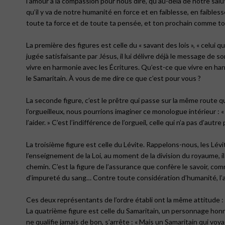
l’amour à la compassion pour nous dire, qu’au-delà de notre salut
qu’il y va de notre humanité en force et en faiblesse, en faibles
toute ta force et de toute ta pensée, et ton prochain comme toi
La première des figures est celle du « savant des lois », « celui qui
jugée satisfaisante par Jésus, il lui délivre déjà le message de so
vivre en harmonie avec les Écritures. Qu’est-ce que vivre en har
le Samaritain. À vous de me dire ce que c’est pour vous ?
La seconde figure, c’est le prêtre qui passe sur la même route qu
l’orgueilleux, nous pourrions imaginer ce monologue intérieur : « J
l’aider. » C’est l’indifférence de l’orgueil, celle qui n’a pas d’au
La troisième figure est celle du Lévite. Rappelons-nous, les Lév
l’enseignement de la Loi, au moment de la division du royaume, ils
chemin. C’est la figure de l’assurance que confère le savoir, comme
d’impureté du sang… Contre toute considération d’humanité, l’app
Ces deux représentants de l’ordre établi ont la même attitude : « il
La quatrième figure est celle du Samaritain, un personnage honni 
ne qualifie jamais de bon, s’arrête : « Mais un Samaritain qui voyag