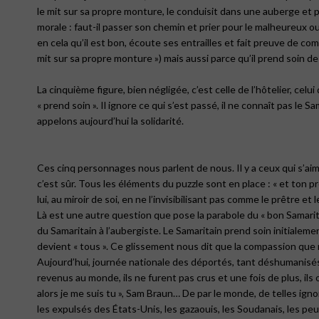
le mit sur sa propre monture, le conduisit dans une auberge et prit
morale : faut-il passer son chemin et prier pour le malheureux ou 
en cela qu’il est bon, écoute ses entrailles et fait preuve de com
mit sur sa propre monture ») mais aussi parce qu’il prend soin de l
La cinquième figure, bien négligée, c’est celle de l’hôtelier, celu
« prend soin ». Il ignore ce qui s’est passé, il ne connaît pas le S
appelons aujourd’hui la solidarité.
Ces cinq personnages nous parlent de nous. Il y a ceux qui s’ai
c’est sûr. Tous les éléments du puzzle sont en place : « et ton
lui, au miroir de soi, en ne l’invisibilisant pas comme le prêtre e
Là est une autre question que pose la parabole du « bon Samaritai
du Samaritain à l’aubergiste. Le Samaritain prend soin initialemen
devient « tous ». Ce glissement nous dit que la compassion que n
Aujourd’hui, journée nationale des déportés, tant déshumanisés
revenus au monde, ils ne furent pas crus et une fois de plus, ils o
alors je me suis tu », Sam Braun… De par le monde, de telles ig
les expulsés des États-Unis, les gazaouis, les Soudanais, les p