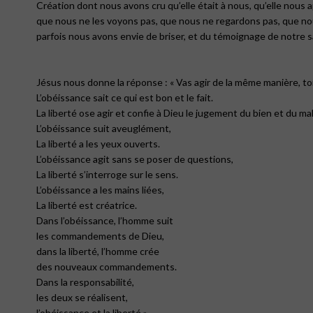
Création dont nous avons cru qu’elle était à nous, qu’elle nous 
que nous ne les voyons pas, que nous ne regardons pas, que no
parfois nous avons envie de briser, et du témoignage de notre s
Jésus nous donne la réponse : « Vas agir de la même manière, toi
L’obéissance sait ce qui est bon et le fait.
La liberté ose agir et confie à Dieu le jugement du bien et du mal
L’obéissance suit aveuglément,
La liberté a les yeux ouverts.
L’obéissance agit sans se poser de questions,
La liberté s’interroge sur le sens.
L’obéissance a les mains liées,
La liberté est créatrice.
Dans l’obéissance, l’homme suit
les commandements de Dieu,
dans la liberté, l’homme crée
des nouveaux commandements.
Dans la responsabilité,
les deux se réalisent,
l’obéissance et la liberté ».