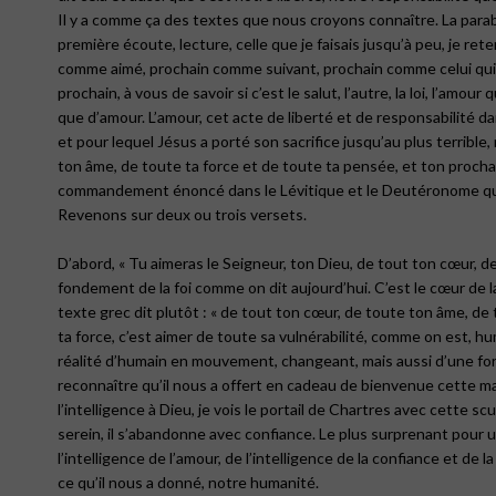
Il y a comme ça des textes que nous croyons connaître. La parabol
première écoute, lecture, celle que je faisais jusqu’à peu, je re
comme aimé, prochain comme suivant, prochain comme celui qui 
prochain, à vous de savoir si c’est le salut, l’autre, la loi, l’a
que d’amour. L’amour, cet acte de liberté et de responsabilité d
et pour lequel Jésus a porté son sacrifice jusqu’au plus terrible,
ton âme, de toute ta force et de toute ta pensée, et ton proch
commandement énoncé dans le Lévitique et le Deutéronome que
Revenons sur deux ou trois versets.
D’abord, « Tu aimeras le Seigneur, ton Dieu, de tout ton cœur, d
fondement de la foi comme on dit aujourd’hui. C’est le cœur de l
texte grec dit plutôt : « de tout ton cœur, de toute ton âme, de 
ta force, c’est aimer de toute sa vulnérabilité, comme on est, 
réalité d’humain en mouvement, changeant, mais aussi d’une force
reconnaître qu’il nous a offert en cadeau de bienvenue cette magnif
l’intelligence à Dieu, je vois le portail de Chartres avec cette
serein, il s’abandonne avec confiance. Le plus surprenant pour u
l’intelligence de l’amour, de l’intelligence de la confiance et de l
ce qu’il nous a donné, notre humanité.