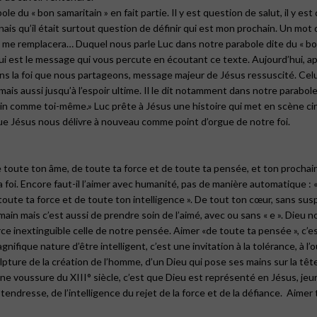
e du « bon samaritain » en fait partie. Il y est question de salut, il y es
tenais qu’il était surtout question de définir qui est mon prochain. Un m
me remplacera… Duquel nous parle Luc dans notre parabole dite du « bon 
mour qui est le message qui vous percute en écoutant ce texte. Aujourd’hui, 
ans la foi que nous partageons, message majeur de Jésus ressuscité. Celui
 mais aussi jusqu’à l’espoir ultime. Il le dit notamment dans notre parabol
ain comme toi-même.» Luc prête à Jésus une histoire qui met en scène ci
 Jésus nous délivre à nouveau comme point d’orgue de notre foi.
e toute ton âme, de toute ta force et de toute ta pensée, et ton prochai
a foi. Encore faut-il l’aimer avec humanité, pas de manière automatique : 
toute ta force et de toute ton intelligence ». De tout ton cœur, sans susp
humain mais c’est aussi de prendre soin de l’aimé, avec ou sans « e ». D
 inextinguible celle de notre pensée. Aimer «de toute ta pensée », c’est 
ique nature d’être intelligent, c’est une invitation à la tolérance, à l’ouv
 sculpture de la création de l’homme, d’un Dieu qui pose ses mains sur la
ne voussure du XIII° siècle, c’est que Dieu est représenté en Jésus, jeun
a tendresse, de l’intelligence du rejet de la force et de la défiance.
Aimer t