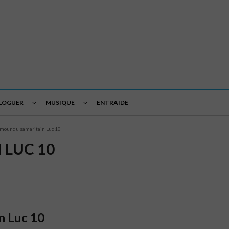
LOGUER
MUSIQUE
ENTRAIDE
amour du samaritain Luc 10
 LUC 10
in Luc 10