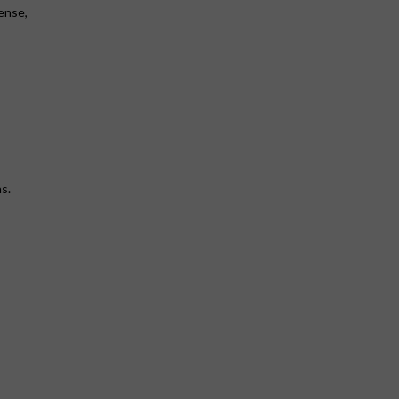
ense,
s.