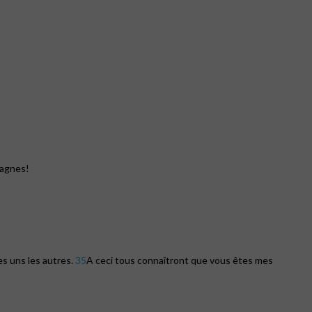
tagnes!
s uns les autres.
35
A ceci tous connaîtront que vous êtes mes