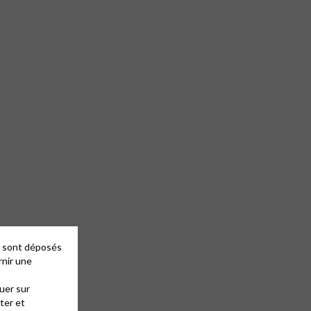
es sont déposés
rnir une
uer sur
ter et